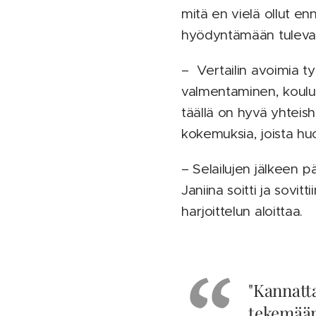
mitä en vielä ollut en
hyödyntämään tulevai
– Vertailin avoimia työ
valmentaminen, koulutt
täällä on hyvä yhteishe
kokemuksia, joista huo
– Selailujen jälkeen 
Janiina soitti ja sovit
harjoittelun aloittaa.
"Kannatt
tekemään 