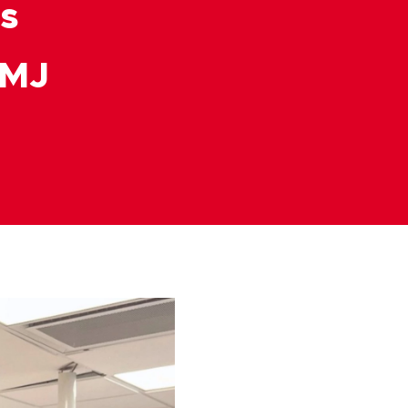
s
 MJ