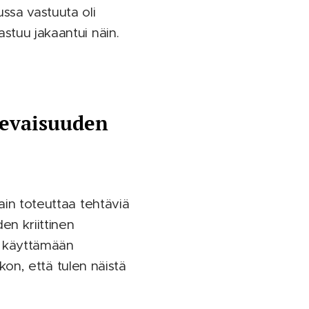
ssa vastuuta oli
stuu jakaantui näin.
ulevaisuuden
ain toteuttaa tehtäviä
en kriittinen
s käyttämään
skon, että tulen näistä