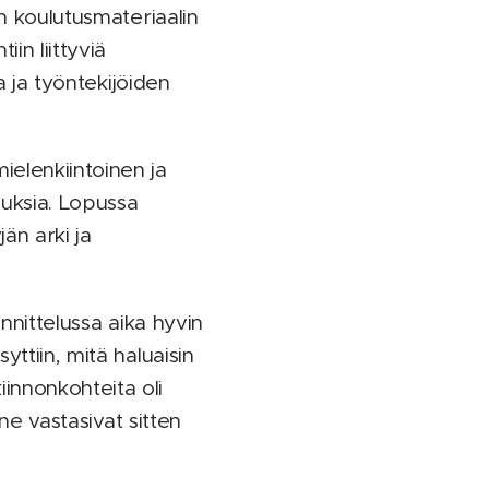
en koulutusmateriaalin
in liittyviä
a ja työntekijöiden
elenkiintoinen ja
auksia. Lopussa
än arki ja
nnittelussa aika hyvin
ttiin, mitä haluaisin
innonkohteita oli
ne vastasivat sitten