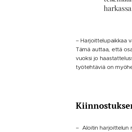
harkassa!
– Harjoittelupaikkaa v
Tämä auttaa, että osa
vuoksi jo haastattelu
työtehtäviä on myöh
Kiinnostukse
– Aloitin harjoittelun