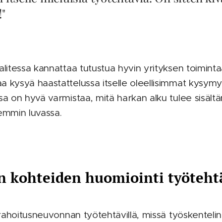
"
alitessa kannattaa tutustua hyvin yrityksen toiminta
a kysyä haastattelussa itselle oleellisimmat kysym
ssa on hyvä varmistaa, mitä harkan alku tulee sisält
emmin luvassa.
n kohteiden huomiointi työteht
 rahoitusneuvonnan työtehtävillä, missä työskentelin