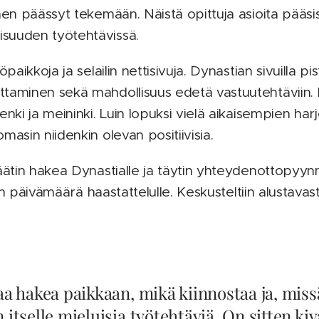
nen päässyt tekemään. Näistä opittuja asioita pääsis
suuden työtehtävissä.
paikkoja ja selailin nettisivuja. Dynastian sivuilla pis
aminen sekä mahdollisuus edetä vastuutehtäviin. Lisäk
nki ja meininki. Luin lopuksi vielä aikaisempien harjo
masin niidenkin olevan positiivisia.
päätin hakea Dynastialle ja täytin yhteydenottopyyn
tiin päivämäärä haastattelulle. Keskusteltiin alustavast
aa hakea paikkaan, mikä kiinnostaa ja, mis
itselle mieluisia työtehtäviä. On sitten kiv