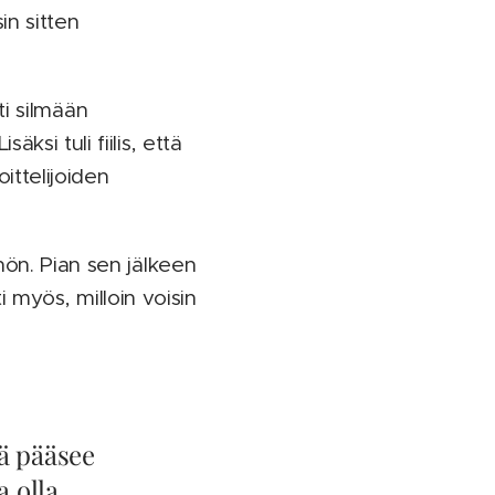
in sitten
ti silmään
si tuli fiilis, että
ittelijoiden
nön. Pian sen jälkeen
i myös, milloin voisin
sä pääsee
a olla