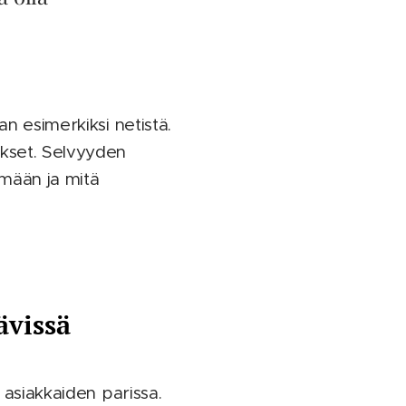
an esimerkiksi netistä.
ykset. Selvyyden
ämään ja mitä
ävissä
 asiakkaiden parissa.