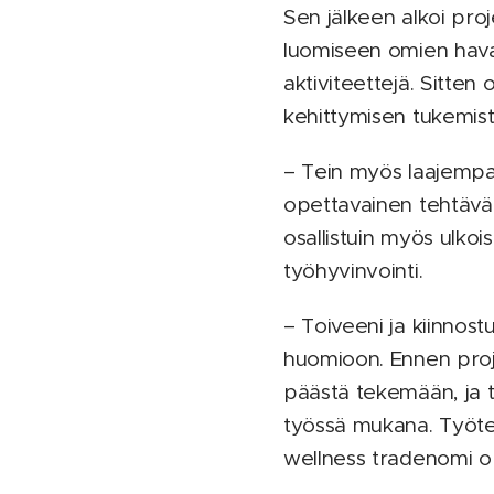
Sen jälkeen alkoi proj
luomiseen omien havai
aktiviteettejä. Sitten
kehittymisen tukemist
– Tein myös laajempaa
opettavainen tehtävä, 
osallistuin myös ulkoi
työhyvinvointi.
– Toiveeni ja kiinnost
huomioon. Ennen projek
päästä tekemään, ja t
työssä mukana. Työtehtä
wellness tradenomi op