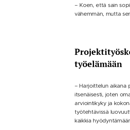
– Koen, että sain sop
vähemmän, mutta sen m
Projektityösk
työelämään
– Harjoittelun aikana 
itsenäisesti, joten om
arviointikyky ja koko
työtehtävissä luovuutta
kaikkia hyödyntämään