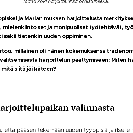
Maria koki harjoittelunsa onnistuneeksi.
piskelija Marian mukaan harjoittelusta merkitykse
t, mielenkiintoiset ja monipuoliset työtehtävät, ty
i sekä tietenkin uuden oppiminen.
rtoo, millainen oli hänen kokemuksensa tradenom
 valitsemisesta harjoittelun päättymiseen: Miten ha
mitä siitä jäi käteen?
harjoittelupaikan valinnasta
a, että pääsen tekemään uuden tyyppisiä ja itselle m