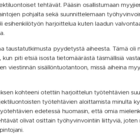
ektiluontoiset tehtävät. Pääsin osallistumaan myyji
ntojen pohjalta sekä suunnittelemaan työhyvinvointi
 oli esihenkilötyön harjoittelua kuten laadun valvonta
a.
 taustatutkimusta pyydetystä aiheesta. Tämä oli mi
kun piti etsiä isosta tietomäärästä täsmällisiä vast
sen viestinnän sisällöntuotantoon, missä aiheina myyj
uksen kohteeni otettiin harjoittelun työtehtävien suu
tiluontoisten työtehtävien aloittamista minulta kysy
yötehtävien edetessä huomasin, että omia mielenki
vät olivat osittain työhyvinvointiin liittyviä, joten 
intojani.