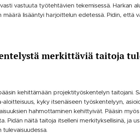
ivasti vastuuta työtehtävien tekemisessä. Harkan alu
äärä lisääntyi harjoittelun edetessä. Pidin, että va
entelystä merkittäviä taitoja t
pääsin kehittämään projektityöskentelyn taitojani. S
a-aloitteisuus, kyky itsenäiseen työskentelyyn, asioid
naisuuksien hahmottaminen kehittyivät. Pääsin myö
. Pidän näitä taitoja itselleni merkityksellisinä, ja u
 tulevaisuudessa.