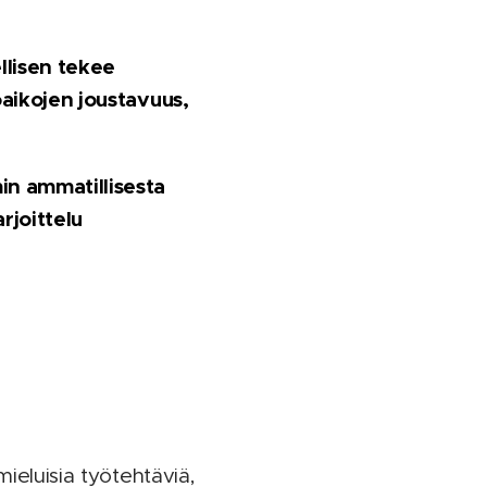
llisen tekee
öaikojen joustavuus,
in ammatillisesta
rjoittelu
ieluisia työtehtäviä,