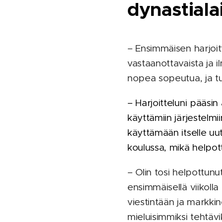
dynastiala
– Ensimmäisen harjoitte
vastaanottavaista ja i
nopea sopeutua, ja tu
– Harjoitteluni pääsi
käyttämiin järjestelmii
käyttämään itselle uut
koulussa, mikä helpott
– Olin tosi helpottunu
ensimmäisellä viikolla 
viestintään ja markkino
mieluisimmiksi tehtävi