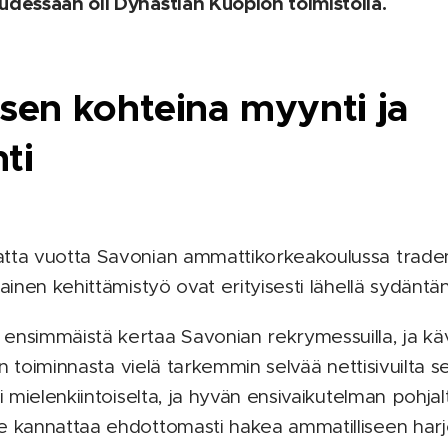
udessaan oli Dynastian Kuopion toimistolla.
sen kohteina myynti ja
ti
atta vuotta Savonian ammattikorkeakoulussa traden
lainen kehittämistyö ovat erityisesti lähellä sydäntän
ensimmäistä kertaa Savonian rekrymessuilla, ja kävi
ksen toiminnasta vielä tarkemmin selvää nettisivuilta
i mielenkiintoiselta, ja hyvän ensivaikutelman pohjalt
e kannattaa ehdottomasti hakea ammatilliseen harjo