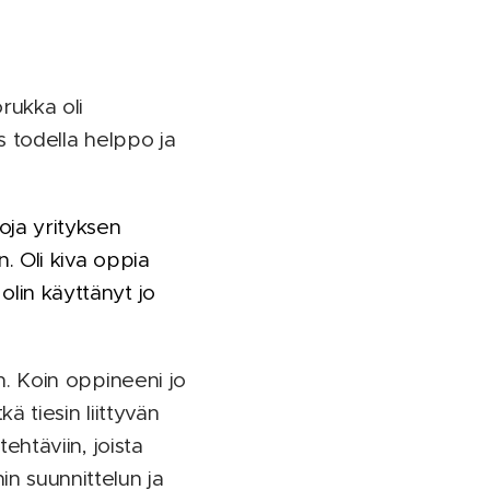
orukka oli
is todella helppo ja
oja yrityksen
n. Oli kiva oppia
olin käyttänyt jo
in. Koin oppineeni jo
ä tiesin liittyvän
tehtäviin, joista
in suunnittelun ja