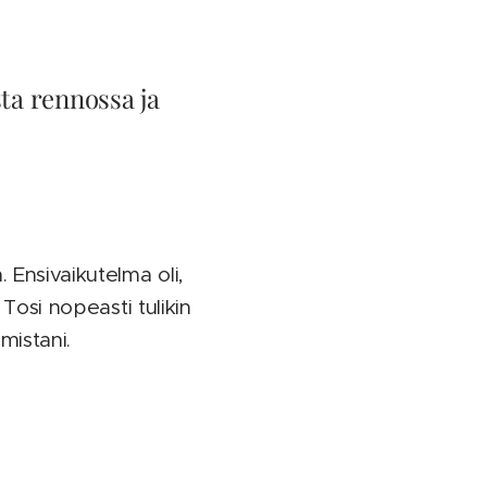
sta rennossa ja
 Ensivaikutelma oli,
 Tosi nopeasti tulikin
amistani.