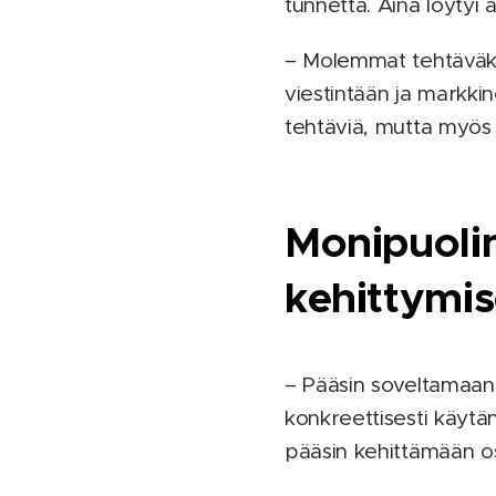
tunnetta. Aina löytyi a
– Molemmat tehtäväken
viestintään ja markkin
tehtäviä, mutta myös
Monipuoli
kehittymi
– Pääsin soveltamaan 
konkreettisesti käytän
pääsin kehittämään os