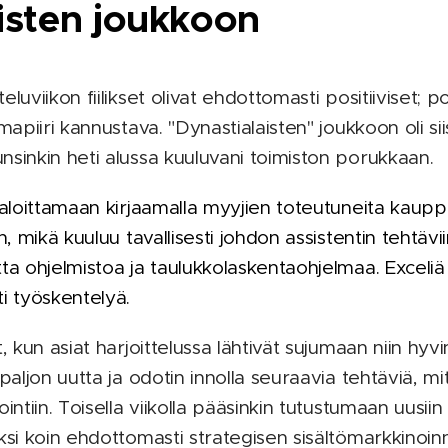
isten joukkoon
luviikon fiilikset olivat ehdottomasti positiiviset; p
lmapiiri kannustava. "Dynastialaisten" joukkoon oli si
nsinkin heti alussa kuuluvani toimiston porukkaan.
n aloittamaan kirjaamalla myyjien toteutuneita kaupp
n, mikä kuuluu tavallisesti johdon assistentin tehtävii
ta ohjelmistoa ja taulukkolaskentaohjelmaa. Exceliä 
i työskentelyä.
t, kun asiat harjoittelussa lähtivät sujumaan niin hyv
paljon uutta ja odotin innolla seuraavia tehtäviä, mitk
intiin. Toisella viikolla pääsinkin tutustumaan uusiin 
ksi koin ehdottomasti strategisen sisältömarkkinoinn