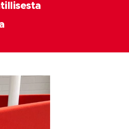
llisesta
a