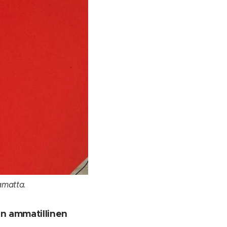
amatta.
en ammatillinen