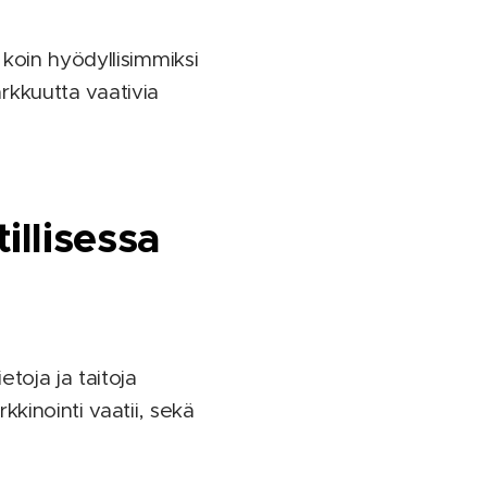
koin hyödyllisimmiksi
arkkuutta vaativia
llisessa
toja ja taitoja
kinointi vaatii, sekä
.