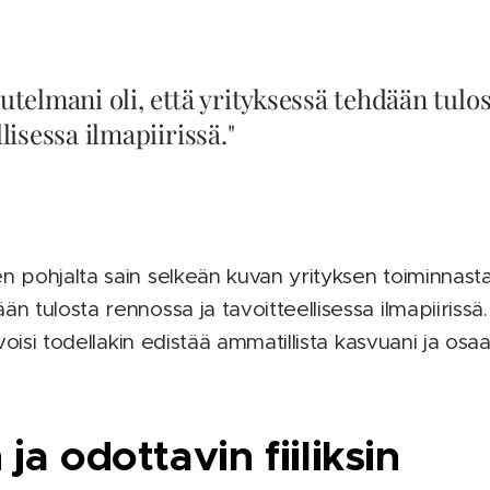
utelmani oli, että yrityksessä tehdään tulo
llisessa ilmapiirissä."
n pohjalta sain selkeän kuvan yrityksen toiminnasta.
än tulosta rennossa ja tavoitteellisessa ilmapiirissä.
s voisi todellakin edistää ammatillista kasvuani ja osa
 ja odottavin fiiliksin