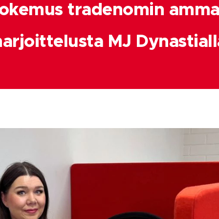
kokemus tradenomin ammati
harjoittelusta MJ Dynastiall