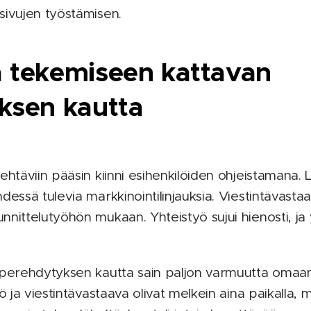
sivujen työstämisen.
 tekemiseen kattavan
ksen kautta
ehtäviin pääsin kiinni esihenkilöiden ohjeistamana. 
dessä tulevia markkinointilinjauksia. Viestintävast
nnittelutyöhön mukaan. Yhteistyö sujui hienosti, ja
 perehdytyksen kautta sain paljon varmuutta omaan
ö ja viestintävastaava olivat melkein aina paikalla, m