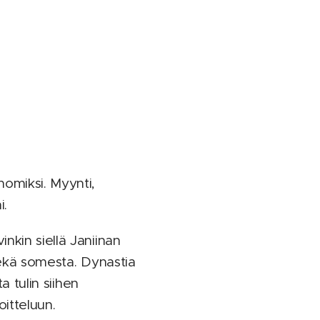
omiksi. Myynti,
i.
nkin siellä Janiinan
 sekä somesta. Dynastia
a tulin siihen
itteluun.