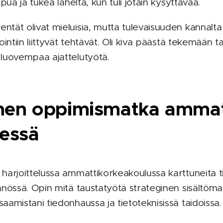
pua ja tukea läheltä, kun tuli jotain kysyttävää.
tät olivat mieluisia, mutta tulevaisuuden kannalta 
ointiin liittyvät tehtävät. Oli kiva päästä tekemään t
 luovempaa ajattelutyötä.
nen oppimismatka ammati
sessä
harjoittelussa ammattikorkeakoulussa karttuneita tie
nössä. Opin mitä taustatyötä strateginen sisältömark
aamistani tiedonhaussa ja tietoteknisissä taidoissa