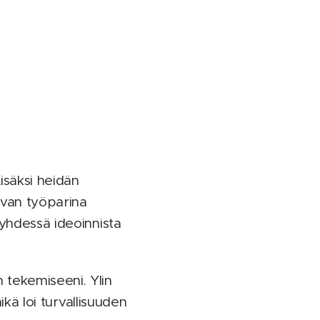
Lisäksi heidän
aavan työparina
 yhdessä ideoinnista
 tekemiseeni. Ylin
ikä loi turvallisuuden