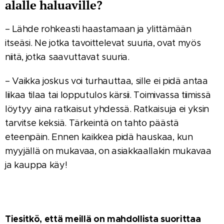
alalle haluaville?
– Lähde rohkeasti haastamaan ja ylittämään
itseäsi. Ne jotka tavoittelevat suuria, ovat myös
niitä, jotka saavuttavat suuria.
– Vaikka joskus voi turhauttaa, sille ei pidä antaa
liikaa tilaa tai lopputulos kärsii. Toimivassa tiimissä
löytyy aina ratkaisut yhdessä. Ratkaisuja ei yksin
tarvitse keksiä. Tärkeintä on tahto päästä
eteenpäin. Ennen kaikkea pidä hauskaa, kun
myyjällä on mukavaa, on asiakkaallakin mukavaa
ja kauppa käy!
Tiesitkö, että meillä on mahdollista suorittaa