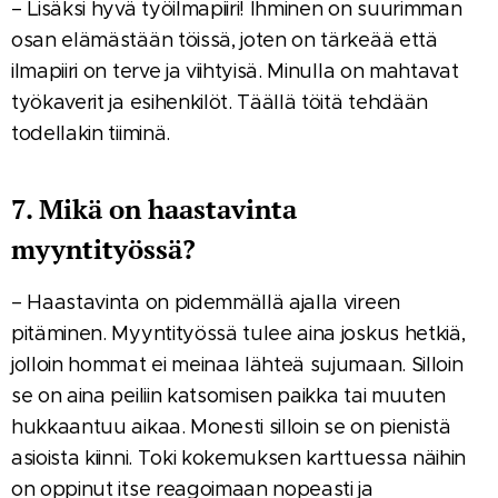
– Lisäksi hyvä työilmapiiri! Ihminen on suurimman
osan elämästään töissä, joten on tärkeää että
ilmapiiri on terve ja viihtyisä. Minulla on mahtavat
työkaverit ja esihenkilöt. Täällä töitä tehdään
todellakin tiiminä.
7. Mikä on haastavinta
myyntityössä?
– Haastavinta on pidemmällä ajalla vireen
pitäminen. Myyntityössä tulee aina joskus hetkiä,
jolloin hommat ei meinaa lähteä sujumaan. Silloin
se on aina peiliin katsomisen paikka tai muuten
hukkaantuu aikaa. Monesti silloin se on pienistä
asioista kiinni. Toki kokemuksen karttuessa näihin
on oppinut itse reagoimaan nopeasti ja