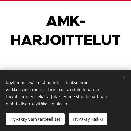
AMK-
HARJOITTELUT
Käytämme evästeitä mahdollistaaksemme
verkkosivustomme asianmukaisen toiminnan ja
turvallisuuden sekä tarjotaksemme sinulle parhaan
© 2025 M&J Dynastia Oy
mahdollisen käyttökokemuksen.
YHDESSÄ KOHTI MAHDOLLISUUKSIA
info@mjdynastia.fi
|
Y-2661538-8
Hyväksy vain tarpeelliset
Hyväksy kaikki
Tietosuojaseloste
Evästeet